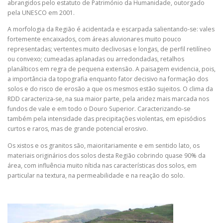
abrangidos pelo estatuto de Património da Humanidade, outorgado
pela UNESCO em 2001.
A morfologia da Região é acidentada e escarpada salientando-se: vales
fortemente encaixados, com áreas aluvionares muito pouco
representadas; vertentes muito declivosas e longas, de perfil retilíneo
ou convexo; cumeadas aplanadas ou arredondadas, retalhos
planálticos em regra de pequena extensão. A paisagem evidencia, pois,
a importância da topografia enquanto fator decisivo na formação dos
solos e do risco de erosão a que os mesmos estão sujeitos. O clima da
RDD caracteriza-se, na sua maior parte, pela aridez mais marcada nos
fundos de vale e em todo o Douro Superior. Caracterizando-se
também pela intensidade das precipitações violentas, em episódios
curtos e raros, mas de grande potencial erosivo.
Os xistos e os granitos são, maioritariamente e em sentido lato, os
materiais originários dos solos desta Região cobrindo quase 90% da
área, com influência muito nítida nas características dos solos, em
particular na textura, na permeabilidade e na reação do solo.