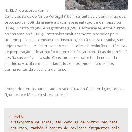
Na RDD, de acordo com a
Carta dos Solos do NE de Portugal (1991), salienta-se a dominância dos
Leptossolos (60% da área) e a baixa representação de Cambissolos
(12%), Fluvissolos (4%) e Regossolos (0,5%). Destacam-se, entre outros,
os Antrossolos
*
(30%). Estes solos profundamente alterados pelo
Homem, pela sua extensão e intrínseca ligação à cultura da vinha, são
objeto particular de interesse no que se refere à evolução das técnicas
de preparação e de armação do terreno, às características do perfil e à
gestão sustentável do solo. Constituem o suporte fundamental da
produção vitícola e da qualidade dos vinhos, enquanto desafios
permanentes da viticultura duriense.
Comité de peritos para o Ano do Solo 2024: António Perdigão, Tomás
Figueiredo e Manuela Abreu (coord.)
* NOTA:

A taxonomia de solos, tal como as de outros recursos 
naturais, também é objeto de revisões frequentes pela 