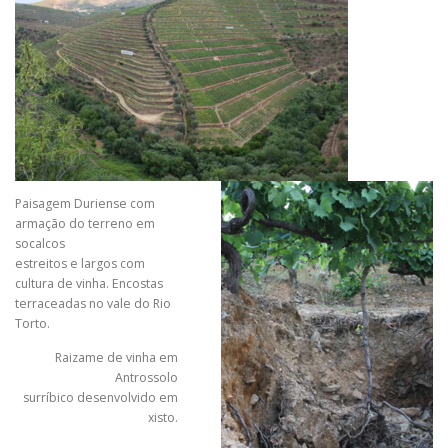
Paisagem Duriense com
armação do terreno em
socalcos
estreitos e largos com
cultura de vinha. Encostas
terraceadas no vale do Rio
Torto.
Raizame de vinha em
Antrossolo
surríbico desenvolvido em
xisto.