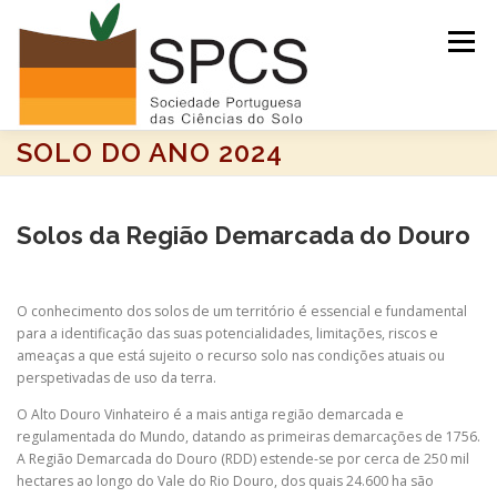
Saltar
para
Menu
conteúdo
SOLO DO ANO 2024
INÍCIO
NOTÍCIAS/EVENTOS
Solos da Região Demarcada do Douro
SOLO DO ANO 2026
RECURSOS
SPCS
O conhecimento dos solos de um território é essencial e fundamental
para a identificação das suas potencialidades, limitações, riscos e
ARQUIVO
ameaças a que está sujeito o recurso solo nas condições atuais ou
perspetivadas de uso da terra.
O Alto Douro Vinhateiro é a mais antiga região demarcada e
regulamentada do Mundo, datando as primeiras demarcações de 1756.
A Região Demarcada do Douro (RDD) estende-se por cerca de 250 mil
hectares ao longo do Vale do Rio Douro, dos quais 24.600 ha são