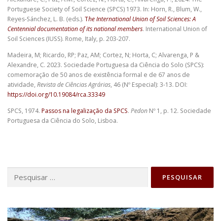
Portuguese Society of Soil Science (SPCS) 1973. In: Horn, R., Blum, W.,
Reyes-Sánchez, L. B. (eds.).
T
he International Union of Soil Sciences: A
Centennial documentation of its national members
. International Union of
Soil Sciences (IUSS). Rome, Italy, p. 203-207.
Madeira, M; Ricardo, RP; Paz, AM; Cortez, N; Horta, C; Alvarenga, P &
Alexandre, C. 2023. Sociedade Portuguesa da Ciência do Solo (SPCS):
comemoração de 50 anos de existência formal e de 67 anos de
atividade,
Revista de Ciências Agrárias
, 46 (Nº Especial): 3-13. DOI:
https://doi.org/10.19084/rca.33349
SPCS, 1974.
Passos na legalização da SPCS
.
Pedon
Nº 1, p. 12. Sociedade
Portuguesa da Ciência do Solo, Lisboa.
Pesquisar
por: