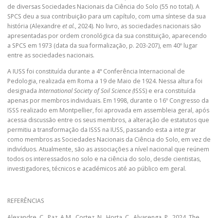
de diversas Sociedades Nacionais da Ciência do Solo (55 no total). A
SPCS deu a sua contribuição para um capítulo, com uma síntese da sua
história (Alexandre
et al.
, 2024). No livro, as sociedades nacionais são
apresentadas por ordem cronológica da sua constituição, aparecendo
a SPCS em 1973 (data da sua formalização, p. 203-207), em 40º lugar
entre as sociedades nacionais.
A IUSS foi constituída durante a 4ª Conferência Internacional de
Pedologia, realizada em Roma a 19 de Maio de 1924. Nessa altura foi
designada
International Society of Soil Science (
ISSS) e era constituída
apenas por membros individuais. Em 1998, durante o 16º Congresso da
ISSS realizado em Montpellier, foi aprovada em assembleia geral, após
acessa discussão entre os seus membros, a alteração de estatutos que
permitiu a transformação da ISSS na IUSS, passando esta a integrar
como membros as Sociedades Nacionais da Ciência do Solo, em vez de
indivíduos. Atualmente, são as associações a nível nacional que reúnem
todos os interessados no solo e na ciência do solo, desde cientistas,
investigadores, técnicos e académicos até ao público em geral.
REFERÊNCIAS
Alexandre, C., Paz, A.M., Cortez, N., Horta, C., Alvarenga, P., 2024. The