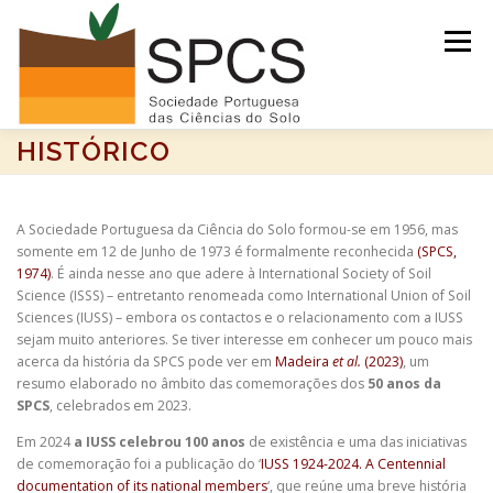
Saltar
para
Menu
conteúdo
HISTÓRICO
INÍCIO
NOTÍCIAS/EVENTOS
A Sociedade Portuguesa da Ciência do Solo formou-se em 1956, mas
somente em 12 de Junho de 1973 é formalmente reconhecida
(SPCS,
SOLO DO ANO 2026
RECURSOS
SPCS
1974)
. É ainda nesse ano que adere à International Society of Soil
Science (ISSS) – entretanto renomeada como International Union of Soil
Sciences (IUSS) – embora os contactos e o relacionamento com a IUSS
ARQUIVO
sejam muito anteriores. Se tiver interesse em conhecer um pouco mais
acerca da história da SPCS pode ver em
Madeira
et al.
(2023)
, um
resumo elaborado no âmbito das comemorações dos
50 anos da
SPCS
, celebrados em 2023.
Em 2024
a IUSS celebrou 100 anos
de existência e uma das iniciativas
de comemoração foi a publicação do ‘
IUSS 1924-2024. A Centennial
documentation of its national members
‘, que reúne uma breve história