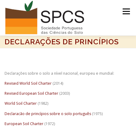
Saltar
para
Menu
conteúdo
DECLARAÇÕES DE PRINCÍPIOS
INÍCIO
NOTÍCIAS/EVENTOS
SOLO DO ANO 2026
RECURSOS
SPCS
Declarações sobre o solo a nível nacional, europeu e mundial:
Revised World Soil Charter
(2014)
ARQUIVO
Revised European Soil Charter
(2003)
World Soil Charter
(1982)
Declaracão de princípios sobre o solo português
(1975)
European Soil Charter
(1972)