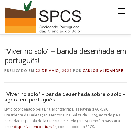
Saltar
para
Menu
conteúdo
INÍCIO
NOTÍCIAS/EVENTOS
“Viver no solo” – banda desenhada em
português!
SOLO DO ANO 2026
RECURSOS
SPCS
PUBLICADO EM
22 DE MAIO, 2024
POR
CARLOS ALEXANDRE
ARQUIVO
“Viver no solo” – banda desenhada sobre o solo –
agora em português!
Livro coordenado pela Dra. Montserrat Díaz Raviña (IIAG-CSIC,
Presidente da Delegação Territorial na Galiza da SECS), editado pela
Sociedad Española de la Ciencia del Suelo (SECS), também passou a
estar
disponível em português
, com o apoio da SPCS.