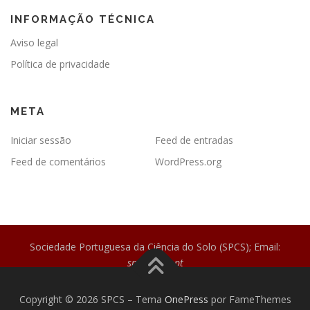
INFORMAÇÃO TÉCNICA
Aviso legal
Política de privacidade
META
Iniciar sessão
Feed de entradas
Feed de comentários
WordPress.org
Sociedade Portuguesa da Ciência do Solo (SPCS); Email:
spcs@spcs.pt
Copyright © 2026 SPCS
–
Tema
OnePress
por FameThemes