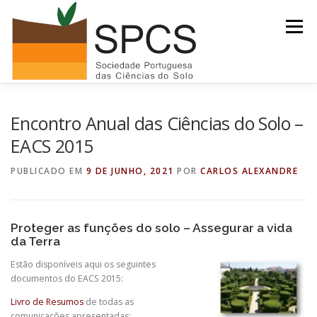
Saltar
para
Menu
conteúdo
INÍCIO
NOTÍCIAS/EVENTOS
Encontro Anual das Ciências do Solo –
EACS 2015
SOLO DO ANO 2026
RECURSOS
SPCS
PUBLICADO EM
9 DE JUNHO, 2021
POR
CARLOS ALEXANDRE
ARQUIVO
Proteger as funções do solo – Assegurar a vida
da Terra
Estão disponíveis aqui os seguintes
documentos do EACS 2015:
Livro de Resumos
de todas as
comunicações apresentadas;