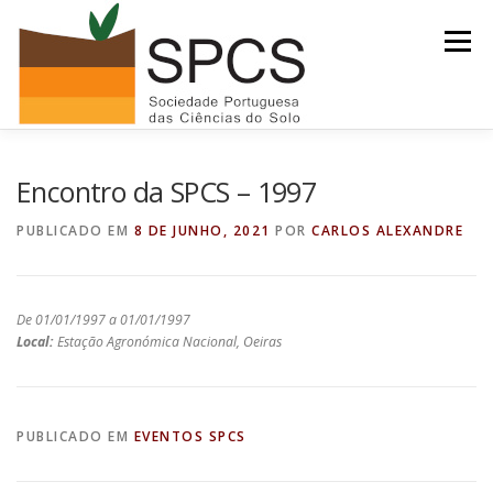
Saltar
para
Menu
conteúdo
INÍCIO
NOTÍCIAS/EVENTOS
Encontro da SPCS – 1997
PUBLICADO EM
8 DE JUNHO, 2021
POR
CARLOS ALEXANDRE
SOLO DO ANO 2026
RECURSOS
SPCS
De 01/01/1997 a 01/01/1997
ARQUIVO
Local:
Estação Agronómica Nacional, Oeiras
PUBLICADO EM
EVENTOS SPCS