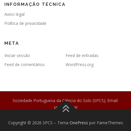
INFORMAÇÃO TÉCNICA
Aviso legal
Política de privacidade
META
Iniciar sessão
Feed de entradas
Feed de comentários
WordPress.org
Sociedade Portuguesa da Ciência do Solo (SPCS); Email:
spcs@spcs.pt
Copyright © 2026 SPCS
–
Tema
OnePress
por FameThemes